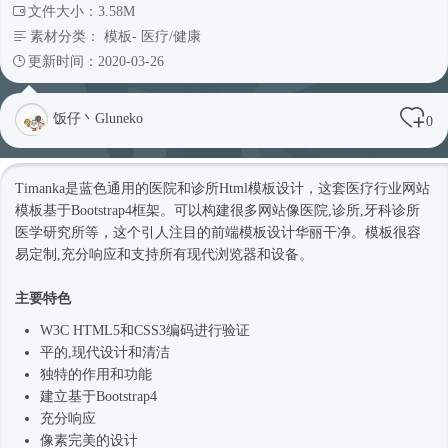
文件大小：3.58M
素材分类：
模板
-
医疗/健康
更新时间：2020-03-26
饭仔丶Gluneko
0
Timanka是蓝色通用的医院和诊所
Html模板
设计，这套医疗行业
网站
模板
基于
Bootstrap4框架
。可以构建很多网站像医院,诊所,牙科诊所
医学研究所等，这个引人注目的前端模板设计华丽干净。模板很容
易定制,充分响应和支持所有现代浏览器和设备。
主要特色
W3C HTML5和CSS3编码进行验证
平的,现代设计和清洁
独特的作用和功能
建立基于
Bootstrap4
充分响应
像素完美的设计